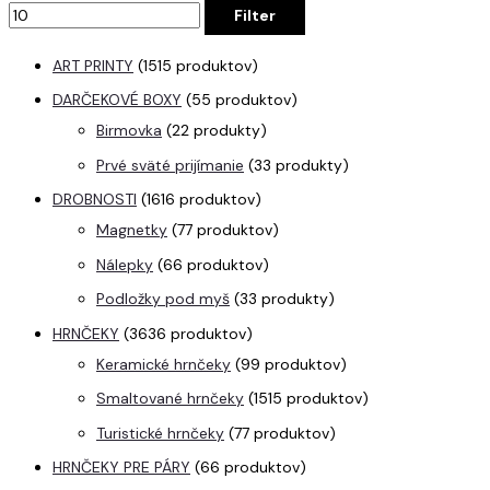
Filter
ART PRINTY
15
15 produktov
DARČEKOVÉ BOXY
5
5 produktov
Birmovka
2
2 produkty
Prvé sväté prijímanie
3
3 produkty
DROBNOSTI
16
16 produktov
Magnetky
7
7 produktov
Nálepky
6
6 produktov
Podložky pod myš
3
3 produkty
HRNČEKY
36
36 produktov
Keramické hrnčeky
9
9 produktov
Smaltované hrnčeky
15
15 produktov
Turistické hrnčeky
7
7 produktov
HRNČEKY PRE PÁRY
6
6 produktov