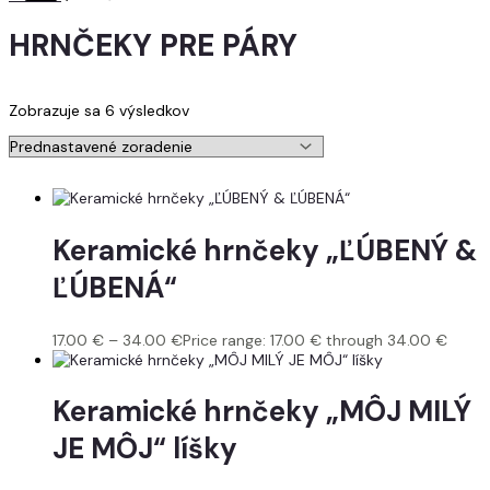
HRNČEKY PRE PÁRY
Zobrazuje sa 6 výsledkov
Keramické hrnčeky „ĽÚBENÝ &
ĽÚBENÁ“
17.00
€
–
34.00
€
Price range: 17.00 € through 34.00 €
Keramické hrnčeky „MÔJ MILÝ
JE MÔJ“ líšky