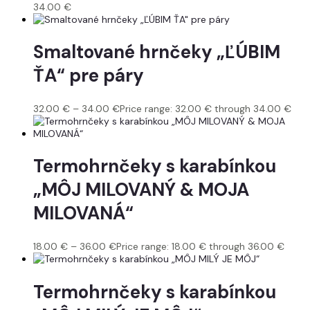
34.00
€
Smaltované hrnčeky „ĽÚBIM
ŤA“ pre páry
32.00
€
–
34.00
€
Price range: 32.00 € through 34.00 €
Termohrnčeky s karabínkou
„MÔJ MILOVANÝ & MOJA
MILOVANÁ“
18.00
€
–
36.00
€
Price range: 18.00 € through 36.00 €
Termohrnčeky s karabínkou