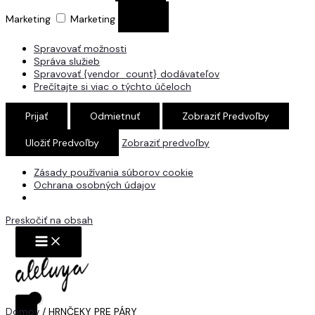
Marketing
Marketing
Spravovať možnosti
Správa služieb
Spravovať {vendor_count} dodávateľov
Prečítajte si viac o týchto účeloch
Prijať
Odmietnuť
Zobraziť Predvoľby
Uložiť Predvoľby
Zobraziť predvoľby
Zásady používania súborov cookie
Ochrana osobných údajov
Preskočiť na obsah
Domov
/ HRNČEKY PRE PÁRY