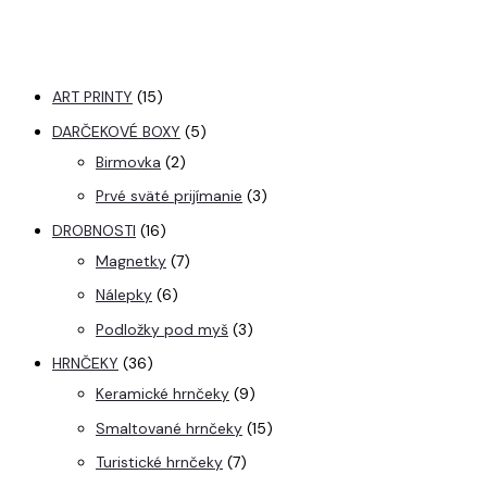
ART PRINTY
15
DARČEKOVÉ BOXY
5
Birmovka
2
Prvé sväté prijímanie
3
DROBNOSTI
16
Magnetky
7
Nálepky
6
Podložky pod myš
3
HRNČEKY
36
Keramické hrnčeky
9
Smaltované hrnčeky
15
Turistické hrnčeky
7