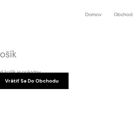
Domov
Obchod
ošík
š košík je prázdny.
Vrátiť Sa Do Obchodu