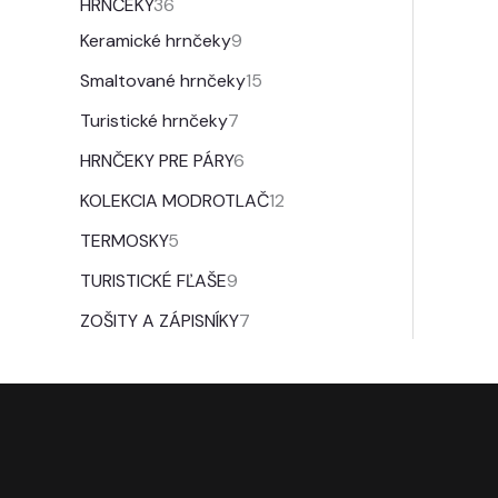
HRNČEKY
36
Keramické hrnčeky
9
Smaltované hrnčeky
15
Turistické hrnčeky
7
HRNČEKY PRE PÁRY
6
KOLEKCIA MODROTLAČ
12
TERMOSKY
5
TURISTICKÉ FĽAŠE
9
ZOŠITY A ZÁPISNÍKY
7