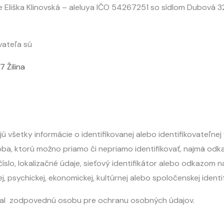
je Eliška Klinovská – aleluya IČO 54267251 so sídlom Dubová 327
vateľa sú
 Žilina
 všetky informácie o identifikovanej alebo identifikovateľnej 
ba, ktorú možno priamo či nepriamo identifikovať, najmä odka
číslo, lokalizačné údaje, sieťový identifikátor alebo odkazom n
kej, psychickej, ekonomickej, kultúrnej alebo spoločenskej identi
al zodpovednú osobu pre ochranu osobných údajov.