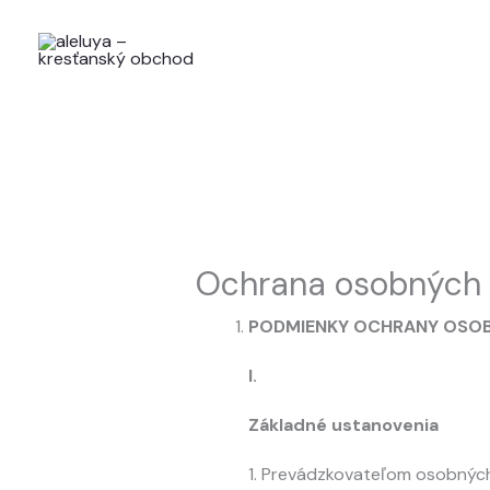
Preskočiť
na
obsah
Ochrana osobných 
PODMIENKY OCHRANY OSO
I.
Základné ustanovenia
1. Prevádzkovateľom osobných 