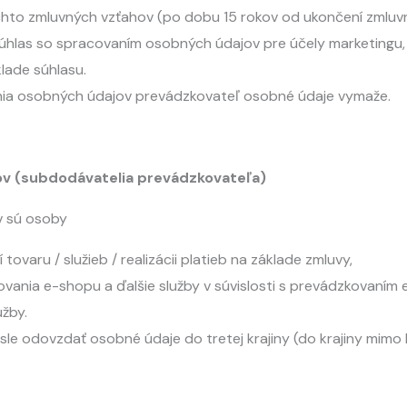
chto zmluvných vzťahov (po dobu 15 rokov od ukončení zmluv
úhlas so spracovaním osobných údajov pre účely marketingu, n
lade súhlasu.
nia osobných údajov prevádzkovateľ osobné údaje vymaže.
ov (subdodávatelia prevádzkovateľa)
v sú osoby
tovaru / služieb / realizácii platieb na základe zmluvy,
ovania e-shopu a ďalšie služby v súvislosti s prevádzkovaním
užby.
le odovzdať osobné údaje do tretej krajiny (do krajiny mimo 