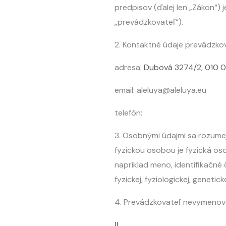
predpisov (ďalej len „Zákon“) 
„prevádzkovateľ“).
2. Kontaktné údaje prevádzko
adresa:
Dubová 3274/2, 010 07
email: aleluya@aleluya.eu
telefón:
3. Osobnými údajmi sa rozumejú
fyzickou osobou je fyzická oso
napríklad meno, identifikačné 
fyzickej, fyziologickej, genetic
4. Prevádzkovateľ nevymenov
II.