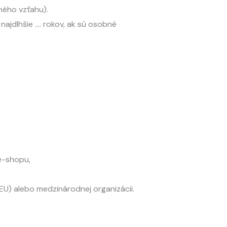
ného vzťahu).
ajdlhšie …. rokov, ak sú osobné
 e-shopu,
EU) alebo medzinárodnej organizácii.