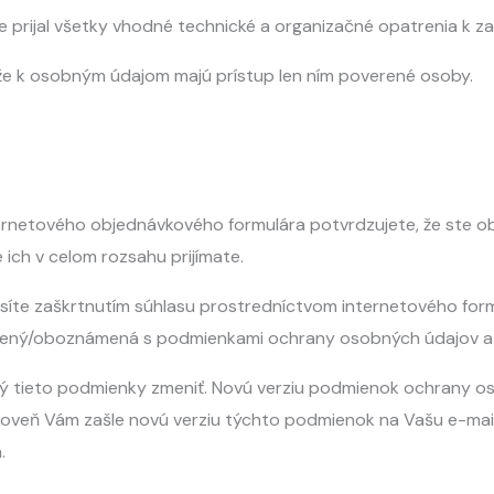
 že prijal všetky vhodné technické a organizačné opatrenia k
 že k osobným údajom majú prístup len ním poverené osoby.
ternetového objednávkového formulára potvrdzujete, že ste
ich v celom rozsahu prijímate.
síte zaškrtnutím súhlasu prostredníctvom internetového form
ený/oboznámená s podmienkami ochrany osobných údajov a že
ý tieto podmienky zmeniť. Novú verziu podmienok ochrany os
roveň Vám zašle novú verziu týchto podmienok na Vašu e-mail
.