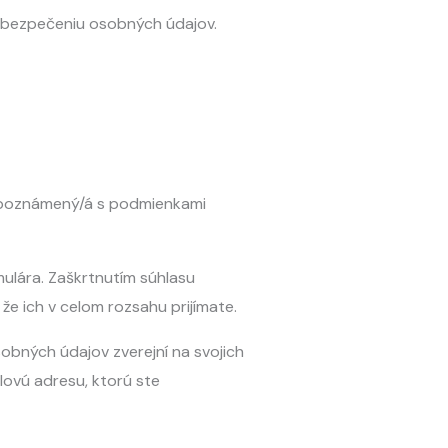
 zabezpečeniu osobných údajov.
 oboznámený/á s podmienkami
ulára. Zaškrtnutím súhlasu
 ich v celom rozsahu prijímate.
obných údajov zverejní na svojich
ovú adresu, ktorú ste