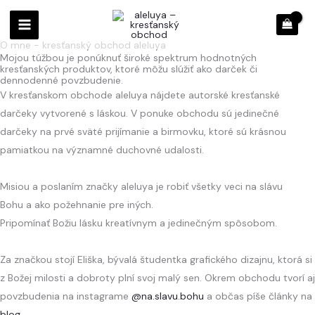
Preskočiť
na
obsah
O mne - kresťanský obchod aleluya
Mojou túžbou je ponúknuť široké spektrum hodnotných
kresťanských produktov, ktoré môžu slúžiť ako darček či
dennodenné povzbudenie.
V kresťanskom obchode aleluya nájdete autorské kresťanské
darčeky vytvorené s láskou. V ponuke obchodu sú jedinečné
darčeky na prvé sväté prijímanie a birmovku, ktoré sú krásnou
pamiatkou na významné duchovné udalosti.
Misiou a poslaním značky aleluya je robiť všetky veci na slávu
Bohu a ako požehnanie pre iných.
Pripomínať Božiu lásku kreatívnym a jedinečným spôsobom.
Za značkou stojí Eliška, bývalá študentka grafického dizajnu, ktorá si
z Božej milosti a dobroty plní svoj malý sen. Okrem obchodu tvorí aj
povzbudenia na instagrame
@na.slavu.bohu
a občas píše články na
blog
.