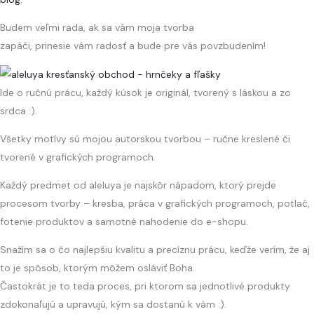
Budem veľmi rada, ak sa vám moja tvorba
zapáči, prinesie vám radosť a bude pre vás povzbudením!
Ide o ručnú prácu, každý kúsok je originál, tvorený s láskou a zo
srdca :).
Všetky motívy sú mojou autorskou tvorbou – ručne kreslené či
tvorené v grafických programoch.
Každý predmet od aleluya je najskôr nápadom, ktorý prejde
procesom tvorby – kresba, práca v grafických programoch, potlač,
fotenie produktov a samotné nahodenie do e-shopu.
Snažím sa o čo najlepšiu kvalitu a precíznu prácu, keďže verím, že aj
to je spôsob, ktorým môžem osláviť Boha.
Častokrát je to teda proces, pri ktorom sa jednotlivé produkty
zdokonaľujú a upravujú, kým sa dostanú k vám :).