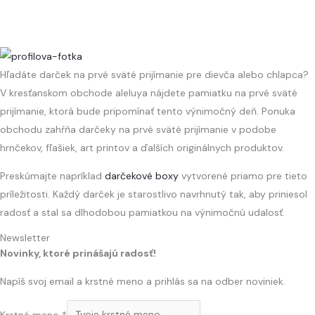
Hľadáte darček na prvé sväté prijímanie pre dievča alebo chlapca?
V kresťanskom obchode aleluya nájdete pamiatku na prvé sväté
prijímanie, ktorá bude pripomínať tento výnimočný deň. Ponuka
obchodu zahŕňa darčeky na prvé sväté prijímanie v podobe
hrnčekov, fľašiek, art printov a ďalších originálnych produktov.
Preskúmajte napríklad
darčekové boxy
vytvorené priamo pre tieto
príležitosti. Každý darček je starostlivo navrhnutý tak, aby priniesol
radosť a stal sa dlhodobou pamiatkou na výnimočnú udalosť.
Newsletter
Novinky, ktoré prinášajú radosť!
Napíš svoj email a krstné meno a prihlás sa na odber noviniek.
Krstné meno
*