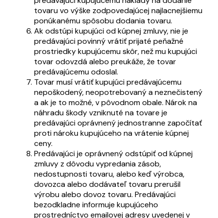
predávajúci kupujúcemu náklady na dodanie
tovaru vo výške zodpovedajúcej najlacnejšiemu
ponúkanému spôsobu dodania tovaru.
Ak odstúpi kupujúci od kúpnej zmluvy, nie je
predávajúci povinný vrátiť prijaté peňažné
prostriedky kupujúcemu skôr, než mu kupujúci
tovar odovzdá alebo preukáže, že tovar
predávajúcemu odoslal.
Tovar musí vrátiť kupujúci predávajúcemu
nepoškodený, neopotrebovaný a neznečistený
a ak je to možné, v pôvodnom obale. Nárok na
náhradu škody vzniknuté na tovare je
predávajúci oprávnený jednostranne započítať
proti nároku kupujúceho na vrátenie kúpnej
ceny.
Predávajúci je oprávnený odstúpiť od kúpnej
zmluvy z dôvodu vypredania zásob,
nedostupnosti tovaru, alebo keď výrobca,
dovozca alebo dodávateľ tovaru prerušil
výrobu alebo dovoz tovaru. Predávajúci
bezodkladne informuje kupujúceho
prostredníctvo emailovej adresy uvedenej v