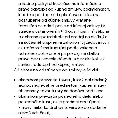
a riadne poskytol kupujúcemu informácie o
práve odstúpiť od kúpnej zmluvy, podmienkach,
lehote a postupe pri uplatňovaní práva na
odstúpenie od kúpnej zmluvy vrátane
formulára na odstúpenie od kúpnej zmluvy (v
súlade s ustanovením § 3 ods. 1 písm. h) zákona
o ochrane spotrebiteľa pri predaji na diaľku) a
za súčasného splnenia zákonom vyžadovaných
skutočností, má kupujúci podľa zákona o
ochrane spotrebiteľa pri predaji na diaľku
právo bez uvedenia dôvodu a bez akejkoľvek
sankcie odstúpiť od kúpnej zmluvy.
Lehota na odstúpenie od zmluvy je 14 dní
okamihom prevzatia tovaru, ktorý bol dodaný
ako posledný, ak je predmetom kúpnej zmluvy
objednaný tovar, ktorý sa dodáva oddelene
okamihom prevzatia posledného dielu alebo
posledného kusu, ak je predmetom kúpnej
zmluvy niekoľko druhov tovaru alebo dodanie
niekoľkých častí,