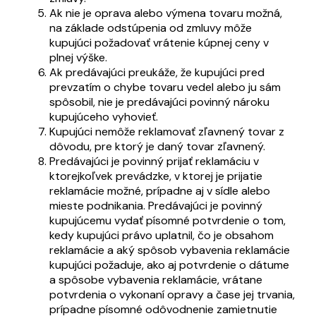
Ak nie je oprava alebo výmena tovaru možná,
na základe odstúpenia od zmluvy môže
kupujúci požadovať vrátenie kúpnej ceny v
plnej výške.
Ak predávajúci preukáže, že kupujúci pred
prevzatím o chybe tovaru vedel alebo ju sám
spôsobil, nie je predávajúci povinný nároku
kupujúceho vyhovieť.
Kupujúci nemôže reklamovať zľavnený tovar z
dôvodu, pre ktorý je daný tovar zľavnený.
Predávajúci je povinný prijať reklamáciu v
ktorejkoľvek prevádzke, v ktorej je prijatie
reklamácie možné, prípadne aj v sídle alebo
mieste podnikania. Predávajúci je povinný
kupujúcemu vydať písomné potvrdenie o tom,
kedy kupujúci právo uplatnil, čo je obsahom
reklamácie a aký spôsob vybavenia reklamácie
kupujúci požaduje, ako aj potvrdenie o dátume
a spôsobe vybavenia reklamácie, vrátane
potvrdenia o vykonaní opravy a čase jej trvania,
prípadne písomné odôvodnenie zamietnutie