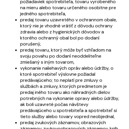
požiadaviek spotrebiteľa, tovaru vyrobeného
na mieru alebo tovaru určeného osobitne pre
jedného spotrebiteľa,
predaj tovaru uzavretého v ochrannom obale,
ktorý nie je vhodné vrátiť z dôvodu ochrany
zdravia alebo z hygienických dôvodov a
ktorého ochranný obal bol po dodaní
porušený,
predaj tovaru, ktorý môže byť vzhľadom na
svoju povahu po dodaní neoddeliteľne
zmiešaný s iným tovarom,
vykonanie naliehavých opráv alebo údržby, o
ktoré spotrebiteľ výslovne požiadal
predávajúceho; to neplatí pre zmluvy o
službách a zmluvy, ktorých predmetom je
predaj iného tovaru ako náhradných dielov
potrebných na vykonanie opravy alebo údržby,
ak boli uzavreté počas návštevy
predávajúceho u spotrebiteľa a spotrebiteľ si
tieto služby alebo tovary vopred neobjednal,
predaj zvukových záznamov, obrazových
záznamov, zvukovoobrazových záznamov, kníh