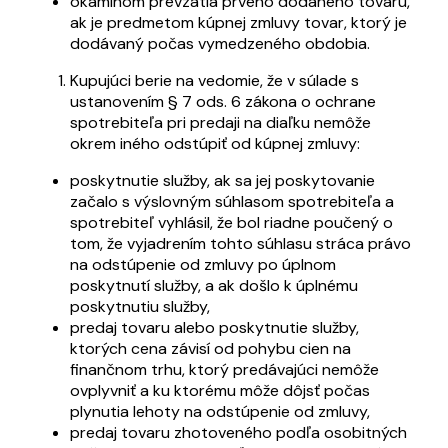
okamihom prevzatia prvého dodaného tovaru,
ak je predmetom kúpnej zmluvy tovar, ktorý je
dodávaný počas vymedzeného obdobia.
Kupujúci berie na vedomie, že v súlade s
ustanovením § 7 ods. 6 zákona o ochrane
spotrebiteľa pri predaji na diaľku nemôže
okrem iného odstúpiť od kúpnej zmluvy:
poskytnutie služby, ak sa jej poskytovanie
začalo s výslovným súhlasom spotrebiteľa a
spotrebiteľ vyhlásil, že bol riadne poučený o
tom, že vyjadrením tohto súhlasu stráca právo
na odstúpenie od zmluvy po úplnom
poskytnutí služby, a ak došlo k úplnému
poskytnutiu služby,
predaj tovaru alebo poskytnutie služby,
ktorých cena závisí od pohybu cien na
finančnom trhu, ktorý predávajúci nemôže
ovplyvniť a ku ktorému môže dôjsť počas
plynutia lehoty na odstúpenie od zmluvy,
predaj tovaru zhotoveného podľa osobitných