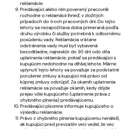
reklamácie.
Predávajúci alebo ním poverený pracovník
rozhodne o reklamácii ihneď, v zložitých
prípadoch do troch pracovných dní. Do tejto
lehoty sa nezapočítava doba primeraná podľa
druhu výrobku či služby potrebná k odbornému
posúdeniu vady. Reklamácia vrátane
odstránenia vady musí byť vybavená
bezodkladne, najneskôr do 30 dní odo dňa
uplatnenia reklamácie, pokiaľ sa predávajúci s
kupujúcim nedohodne na dlhšej lehote. Márne
uplynutí tejto lehoty sa považuje za podstatné
porušenie zmluvy a kupujúci má právo od
kúpnej zmluvy odstúpiť. Za okamih uplatnenia
reklamácie sa považuje okamih, kedy dôjde
prejav vôle kupujúceho (uplatnenie práva z
chybného plnenia) predávajúcemu.
Predávajúci písomne informuje kupujúceho o
výsledku reklamácie.
Právo z chybného plnenia kupujúcemu nenáleží,
ak kupujúci pred prevzatím veci vedel, že vec