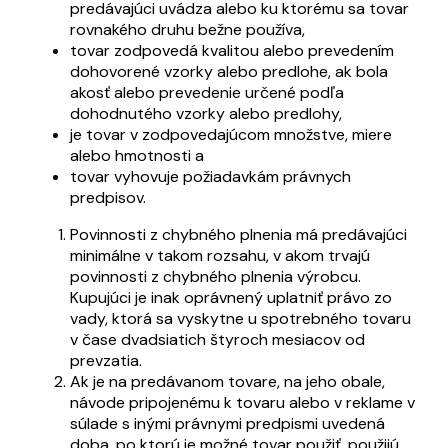
predávajúci uvádza alebo ku ktorému sa tovar
rovnakého druhu bežne používa,
tovar zodpovedá kvalitou alebo prevedením
dohovorené vzorky alebo predlohe, ak bola
akosť alebo prevedenie určené podľa
dohodnutého vzorky alebo predlohy,
je tovar v zodpovedajúcom množstve, miere
alebo hmotnosti a
tovar vyhovuje požiadavkám právnych
predpisov.
Povinnosti z chybného plnenia má predávajúci
minimálne v takom rozsahu, v akom trvajú
povinnosti z chybného plnenia výrobcu.
Kupujúci je inak oprávnený uplatniť právo zo
vady, ktorá sa vyskytne u spotrebného tovaru
v čase dvadsiatich štyroch mesiacov od
prevzatia.
Ak je na predávanom tovare, na jeho obale,
návode pripojenému k tovaru alebo v reklame v
súlade s inými právnymi predpismi uvedená
doba, po ktorú je možné tovar použiť, použijú