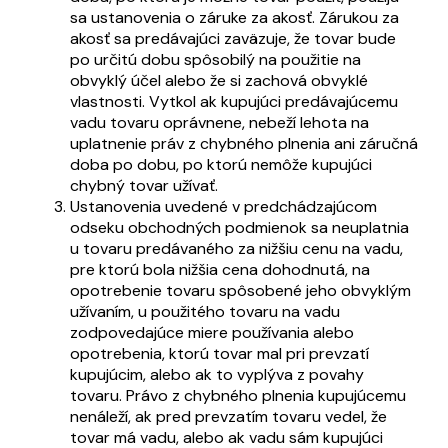
sa ustanovenia o záruke za akosť. Zárukou za
akosť sa predávajúci zaväzuje, že tovar bude
po určitú dobu spôsobilý na použitie na
obvyklý účel alebo že si zachová obvyklé
vlastnosti. Vytkol ak kupujúci predávajúcemu
vadu tovaru oprávnene, nebeží lehota na
uplatnenie práv z chybného plnenia ani záručná
doba po dobu, po ktorú nemôže kupujúci
chybný tovar užívať.
Ustanovenia uvedené v predchádzajúcom
odseku obchodných podmienok sa neuplatnia
u tovaru predávaného za nižšiu cenu na vadu,
pre ktorú bola nižšia cena dohodnutá, na
opotrebenie tovaru spôsobené jeho obvyklým
užívaním, u použitého tovaru na vadu
zodpovedajúce miere používania alebo
opotrebenia, ktorú tovar mal pri prevzatí
kupujúcim, alebo ak to vyplýva z povahy
tovaru. Právo z chybného plnenia kupujúcemu
nenáleží, ak pred prevzatím tovaru vedel, že
tovar má vadu, alebo ak vadu sám kupujúci