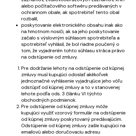
alebo počítačového softwéru predávaných v
ochrannom obale, ak spotrebiteľ tento obal
rozbalil,
poskytovanie elektronického obsahu inak ako
na hmotnom nosiči, ak sa jeho poskytovanie
začalo s výslovným súhlasom spotrebiteľa a
spotrebiteľ vyhlásil, že bol riadne poučený o
tom, že vyjadrením tohto súhlasu stráca právo
na odstúpenie od zmluvy.
Pre dodržanie lehoty na odstúpenie od kúpnej
zmluvy musí kupujúci odoslať akékoľvek
jednoznačné vyhlásenie vyjadrujúce jeho vôľu
odstúpiť od kúpnej zmluvy a to v stanovenej
lehote podľa ods. 3 článku VI týchto
obchodných podmienok.
Pre odstúpenie od kúpnej zmluvy môže
kupujúci využiť vzorový formulár na odstúpenie
od kúpnej zmluvy poskytovaný predávajúcim.
Odstúpenie od kúpnej zmluvy zašle kupujúci na
emailovú alebo doručovaciu adresu