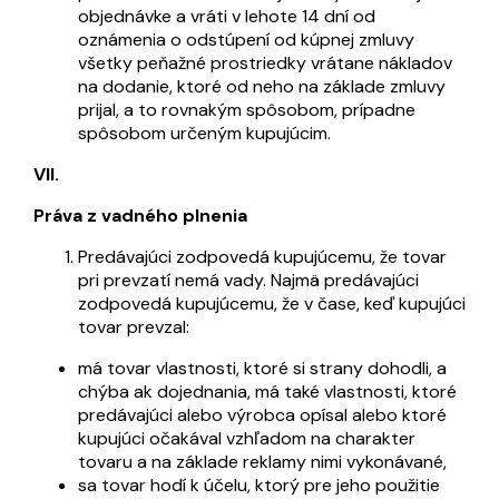
objednávke a vráti v lehote 14 dní od
oznámenia o odstúpení od kúpnej zmluvy
všetky peňažné prostriedky vrátane nákladov
na dodanie, ktoré od neho na základe zmluvy
prijal, a to rovnakým spôsobom, prípadne
spôsobom určeným kupujúcim.
VII.
Práva z vadného plnenia
Predávajúci zodpovedá kupujúcemu, že tovar
pri prevzatí nemá vady. Najmä predávajúci
zodpovedá kupujúcemu, že v čase, keď kupujúci
tovar prevzal:
má tovar vlastnosti, ktoré si strany dohodli, a
chýba ak dojednania, má také vlastnosti, ktoré
predávajúci alebo výrobca opísal alebo ktoré
kupujúci očakával vzhľadom na charakter
tovaru a na základe reklamy nimi vykonávané,
sa tovar hodí k účelu, ktorý pre jeho použitie