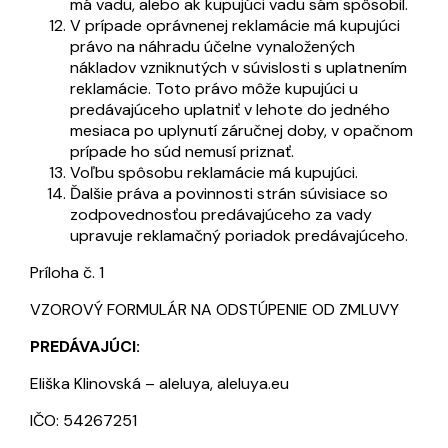
má vadu, alebo ak kupujúci vadu sám spôsobil.
V prípade oprávnenej reklamácie má kupujúci
právo na náhradu účelne vynaložených
nákladov vzniknutých v súvislosti s uplatnením
reklamácie. Toto právo môže kupujúci u
predávajúceho uplatniť v lehote do jedného
mesiaca po uplynutí záručnej doby, v opačnom
prípade ho súd nemusí priznať.
Voľbu spôsobu reklamácie má kupujúci.
Ďalšie práva a povinnosti strán súvisiace so
zodpovednosťou predávajúceho za vady
upravuje reklamačný poriadok predávajúceho.
Príloha č. 1
VZOROVÝ FORMULÁR NA ODSTÚPENIE OD ZMLUVY
PREDÁVAJÚCI:
Eliška Klinovská – aleluya, aleluya.eu
IČO: 54267251