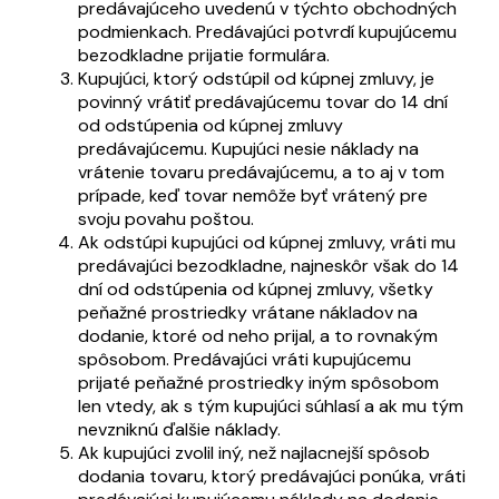
predávajúceho uvedenú v týchto obchodných
podmienkach. Predávajúci potvrdí kupujúcemu
bezodkladne prijatie formulára.
Kupujúci, ktorý odstúpil od kúpnej zmluvy, je
povinný vrátiť predávajúcemu tovar do 14 dní
od odstúpenia od kúpnej zmluvy
predávajúcemu. Kupujúci nesie náklady na
vrátenie tovaru predávajúcemu, a to aj v tom
prípade, keď tovar nemôže byť vrátený pre
svoju povahu poštou.
Ak odstúpi kupujúci od kúpnej zmluvy, vráti mu
predávajúci bezodkladne, najneskôr však do 14
dní od odstúpenia od kúpnej zmluvy, všetky
peňažné prostriedky vrátane nákladov na
dodanie, ktoré od neho prijal, a to rovnakým
spôsobom. Predávajúci vráti kupujúcemu
prijaté peňažné prostriedky iným spôsobom
len vtedy, ak s tým kupujúci súhlasí a ak mu tým
nevzniknú ďalšie náklady.
Ak kupujúci zvolil iný, než najlacnejší spôsob
dodania tovaru, ktorý predávajúci ponúka, vráti