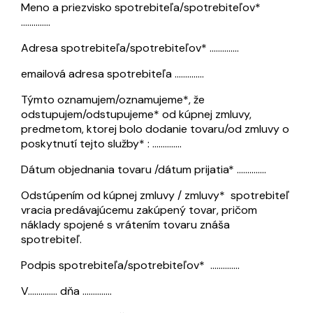
Meno a priezvisko spotrebiteľa/spotrebiteľov*
…………..
Adresa spotrebiteľa/spotrebiteľov* …………..
emailová adresa spotrebiteľa …………..
Týmto oznamujem/oznamujeme*, že
odstupujem/odstupujeme* od kúpnej zmluvy,
predmetom, ktorej bolo dodanie tovaru/od zmluvy o
poskytnutí tejto služby* : …………..
Dátum objednania tovaru /dátum prijatia* …………..
Odstúpením od kúpnej zmluvy / zmluvy* spotrebiteľ
vracia predávajúcemu zakúpený tovar, pričom
náklady spojené s vrátením tovaru znáša
spotrebiteľ.
Podpis spotrebiteľa/spotrebiteľov* …………..
V………….. dňa …………..