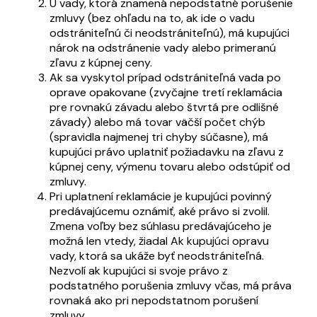
U vady, ktorá znamená nepodstatné porušenie
zmluvy (bez ohľadu na to, ak ide o vadu
odstrániteľnú či neodstrániteľnú), má kupujúci
nárok na odstránenie vady alebo primeranú
zľavu z kúpnej ceny.
Ak sa vyskytol prípad odstrániteľná vada po
oprave opakovane (zvyčajne tretí reklamácia
pre rovnakú závadu alebo štvrtá pre odlišné
závady) alebo má tovar väčší počet chýb
(spravidla najmenej tri chyby súčasne), má
kupujúci právo uplatniť požiadavku na zľavu z
kúpnej ceny, výmenu tovaru alebo odstúpiť od
zmluvy.
Pri uplatnení reklamácie je kupujúci povinný
predávajúcemu oznámiť, aké právo si zvolil.
Zmena voľby bez súhlasu predávajúceho je
možná len vtedy, žiadal Ak kupujúci opravu
vady, ktorá sa ukáže byť neodstrániteľná.
Nezvolí ak kupujúci si svoje právo z
podstatného porušenia zmluvy včas, má práva
rovnaká ako pri nepodstatnom porušení
zmluvy.