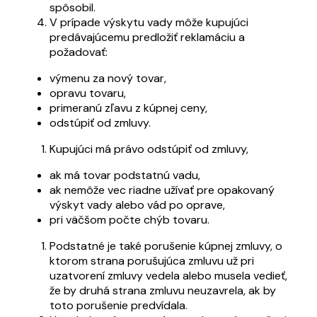
spôsobil.
V prípade výskytu vady môže kupujúci
predávajúcemu predložiť reklamáciu a
požadovať:
výmenu za nový tovar,
opravu tovaru,
primeranú zľavu z kúpnej ceny,
odstúpiť od zmluvy.
Kupujúci má právo odstúpiť od zmluvy,
ak má tovar podstatnú vadu,
ak nemôže vec riadne užívať pre opakovaný
výskyt vady alebo vád po oprave,
pri väčšom počte chýb tovaru.
Podstatné je také porušenie kúpnej zmluvy, o
ktorom strana porušujúca zmluvu už pri
uzatvorení zmluvy vedela alebo musela vedieť,
že by druhá strana zmluvu neuzavrela, ak by
toto porušenie predvídala.