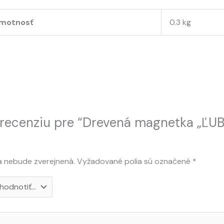
motnosť
0.3 kg
ú recenziu pre “Drevená magnetka „Ľ
a nebude zverejnená.
Vyžadované polia sú označené
*