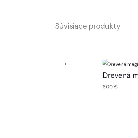
Súvisiace produkty
Drevená 
6.00
€