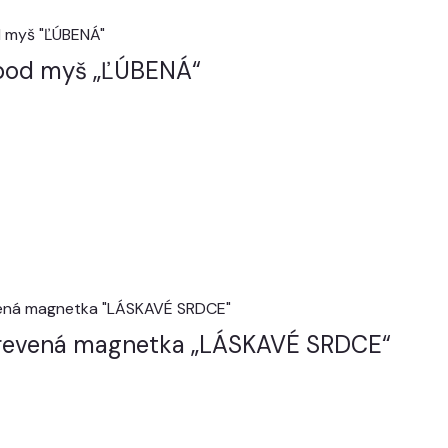
pod myš „ĽÚBENÁ“
revená magnetka „LÁSKAVÉ SRDCE“