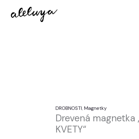
Preskočiť
množstvo
na
Drevená
obsah
magnetka
"ĽUBENÁ
&
KVETY"
DROBNOSTI
,
Magnetky
Drevená magnetka
KVETY“