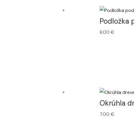
Podložka 
8.00
€
Okrúhla d
7.00
€