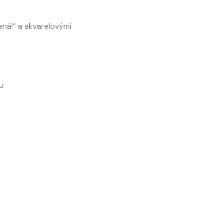
ná!“ a akvarelovými
u