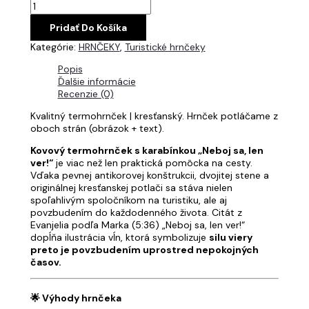
Pridať Do Košíka
Kategórie:
HRNČEKY
,
Turistické hrnčeky
Popis
Ďalšie informácie
Recenzie (0)
Kvalitný termohrnček | kresťanský. Hrnček potláčame z
oboch strán (obrázok + text).
Kovový termohrnček s karabínkou „Neboj sa, len
ver!“
je viac než len praktická pomôcka na cesty.
Vďaka pevnej antikorovej konštrukcii, dvojitej stene a
originálnej kresťanskej potlači sa stáva nielen
spoľahlivým spoločníkom na turistiku, ale aj
povzbudením do každodenného života. Citát z
Evanjelia podľa Marka (5:36) „Neboj sa, len ver!“
dopĺňa ilustrácia vĺn, ktorá symbolizuje
silu viery
preto je povzbudením uprostred nepokojných
časov.
🌟 Výhody hrnčeka