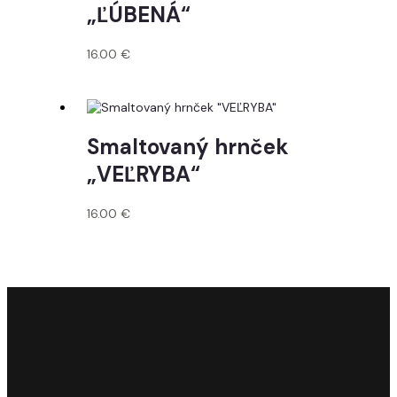
„ĽÚBENÁ“
16.00
€
Smaltovaný hrnček
„VEĽRYBA“
16.00
€