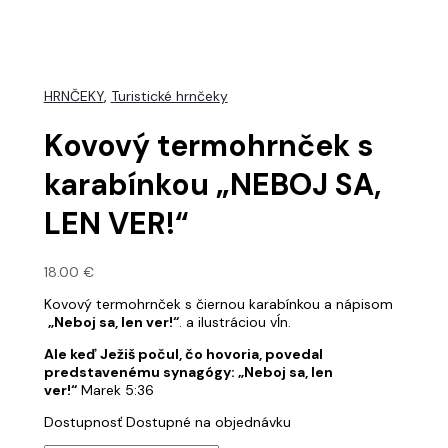
HRNČEKY
,
Turistické hrnčeky
Kovový termohrnček s
karabínkou „NEBOJ SA,
LEN VER!“
18.00
€
Kovový termohrnček s čiernou karabínkou a nápisom
„Neboj sa, len ver!“
. a ilustráciou vĺn.
Ale keď Ježiš počul, čo hovoria, povedal
predstavenému synagógy: „Neboj sa, len
ver!“
Marek 5:36
Dostupnosť
Dostupné na objednávku