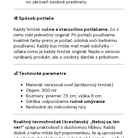
no zároveň osobné predmety.
🎨 Spôsob potlače
Každý hrnček
ručne a starostlivo potláčame
, čo z
neho robí jedinečný originál. Pri potlači používame
kvalitné farby preto je potlač odolná voči bežnému
používaniu. Každý kus môže mať malé odchýlky –
vďaka tomu je každý hrnček originál. Nejde o sériovo
vyrábaný produkt, ale o osobitý darček s príbehom.
📐 Technické parametre
Materiál: nerezová oceľ (antikorový hrnček)
Objem: 300 ml
Rozmery: priemer 7,5 cm, výška 9 cm
Údržba: odporúčame
ručné umývanie
Nevhodné do mikrovlnnej rúry
Kvalitný termohrnček | kresťanský „Neboj sa, len
ver!“
spája praktickosť s duchovnou hĺbkou. Každý
dúšok z neho môže byť pripomienkou, že aj uprostred