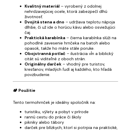
Kvalitný materiál
– vyrobený z odolnej
nehrdzavejúcej ocele, ktorá zabezpečí dlhú
životnosť.
Dvojitá stena a dno
– udržiava teplotu nápoja
dlhšie, či už ide o horúcu kávu alebo osviežujúci
čaj.
Praktická karabínka
– čierna karabínka slúži na
pohodlné zavesenie hrnčeka na batoh alebo
opasok, takže ho máte stále poruke.
Obojstranná potlač
– ilustrácia vĺn a biblický
citát sú viditeľné z oboch strán.
Originálny darček
– vhodný pre turistov,
kresťanov, mladých ľudí aj každého, kto hľadá
povzbudenie.
🏕️ Použitie
Tento termohrnček je ideálny spoločník na:
turistiku, výlety a pobyt v prírode
rannú cestu do práce či školy
pikniky alebo tábory
darček pre blízkych, ktorí si potrpia na praktické,