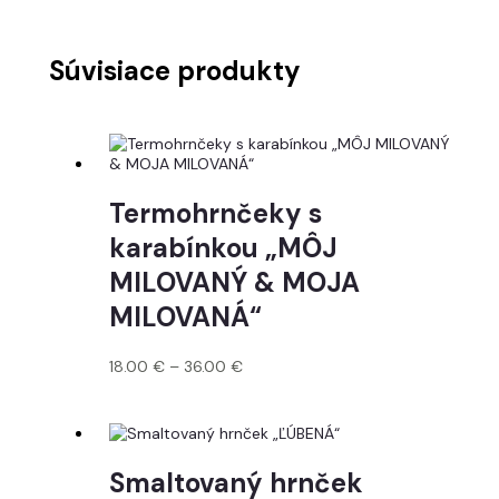
Súvisiace produkty
Termohrnčeky s
karabínkou „MÔJ
MILOVANÝ & MOJA
MILOVANÁ“
18.00
€
–
36.00
€
Smaltovaný hrnček