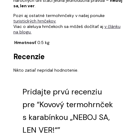
náročných dní stačí jedna jednoduchá pravda –
neboj
sa, len ver
.
Pozri aj ostatné termohrnčeky v našej ponuke
turistických hrnčekov.
Viac o aleluya hrnčekoch sa môžeš dočítať aj
v článku
na blogu.
Hmotnosť
0.5 kg
Recenzie
Nikto zatiaľ nepridal hodnotenie.
Pridajte prvú recenziu
pre “Kovový termohrnček
s karabínkou „NEBOJ SA,
LEN VER!“”