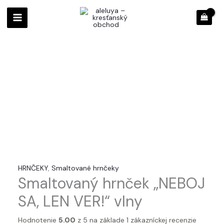
Preskočiť
množstvo
na
Smaltovaný
obsah
hrnček
„NEBOJ
SA,
LEN
VER!“
vlny
HRNČEKY
,
Smaltované hrnčeky
Smaltovaný hrnček „NEBOJ
SA, LEN VER!“ vlny
Hodnotenie
5.00
z 5 na základe
1
zákazníckej recenzie