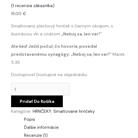
(
1
recenzia zákazníka)
16.00
€
Smaltovaný plechový hrnček s čiernym okrajom, s
ilustráciou vĺn a citátom
„Neboj sa, len ver!“
.
Ale keď Ježiš počul, čo hovoria, povedal
predstavenému synagógy: „Neboj sa, len ver!“
Marek
5:36
Dostupnosť
Dostupné na objednávku
Pridať Do Košíka
Kategórie:
HRNČEKY
,
Smaltované hrnčeky
Popis
Ďalšie informácie
Recenzie (1)