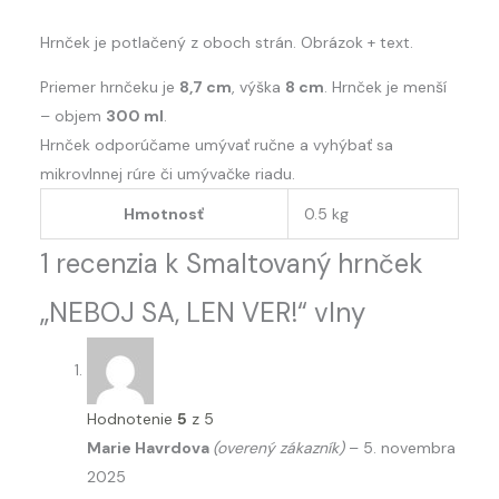
Hrnček je potlačený z oboch strán. Obrázok + text.
Priemer hrnčeku je
8,7 cm
, výška
8 cm
. Hrnček je menší
– objem
300 ml
.
Hrnček odporúčame umývať ručne a vyhýbať sa
mikrovlnnej rúre či umývačke riadu.
Hmotnosť
0.5 kg
1 recenzia k
Smaltovaný hrnček
„NEBOJ SA, LEN VER!“ vlny
Hodnotenie
5
z 5
Marie Havrdova
(overený zákazník)
–
5. novembra
2025