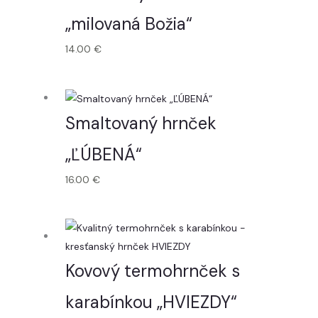
„milovaná Božia“
14.00
€
Smaltovaný hrnček
„ĽÚBENÁ“
16.00
€
Kovový termohrnček s
karabínkou „HVIEZDY“