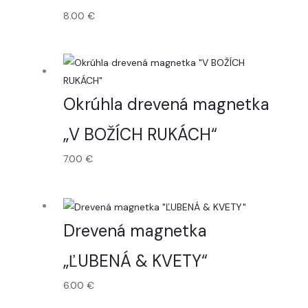
8.00
€
Okrúhla drevená magnetka
„V BOŽÍCH RUKÁCH“
7.00
€
Drevená magnetka
„ĽUBENÁ & KVETY“
6.00
€