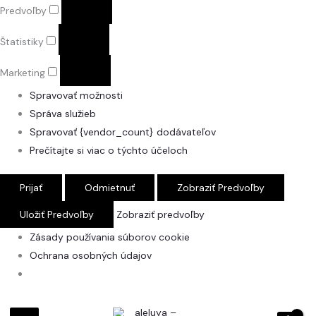
Predvoľby
Štatistiky
Marketing
Spravovať možnosti
Správa služieb
Spravovať {vendor_count} dodávateľov
Prečítajte si viac o týchto účeloch
Prijať
Odmietnuť
Zobraziť Predvoľby
Uložiť Predvoľby
Zobraziť predvoľby
Zásady používania súborov cookie
Ochrana osobných údajov
množstvo