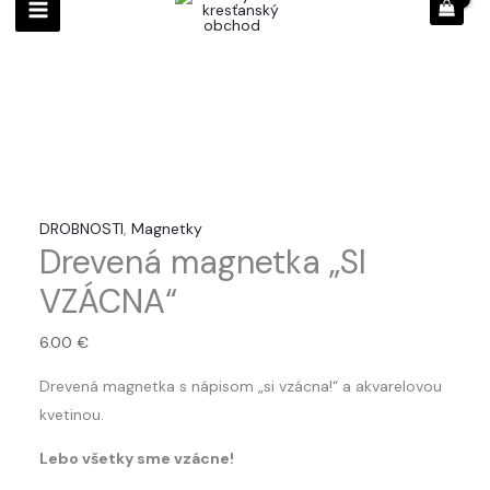
Drevená
magnetka
"SI
VZÁCNA"
DROBNOSTI
,
Magnetky
Drevená magnetka „SI
VZÁCNA“
6.00
€
Drevená magnetka s nápisom „si vzácna!“ a akvarelovou
kvetinou.
Lebo všetky sme vzácne!