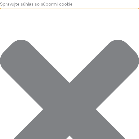
Preskočiť
Funkčné
Štatistiky
Marketing
Predvoľby
Spravujte súhlas so súbormi cookie
na
obsah